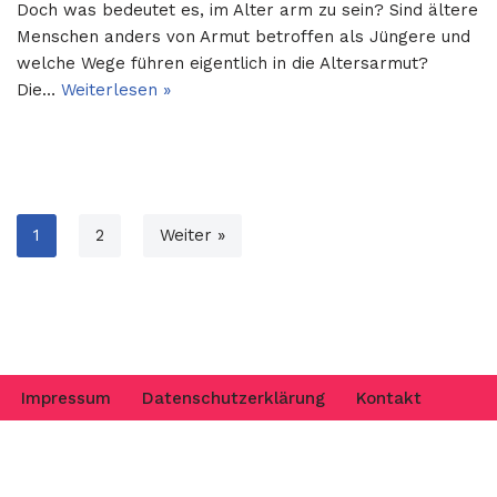
Doch was bedeutet es, im Alter arm zu sein? Sind ältere
Menschen anders von Armut betroffen als Jüngere und
welche Wege führen eigentlich in die Altersarmut?
Die…
Weiterlesen »
1
2
Weiter »
Impressum
Datenschutzerklärung
Kontakt
Neve
| Präsentiert von
WordPress
Privacy & Cookies Policy